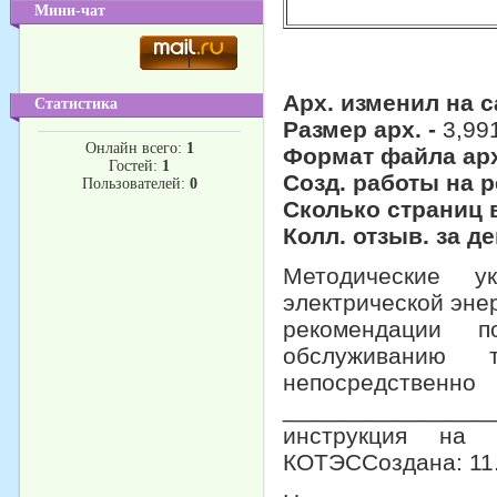
Мини-чат
Арх. изменил на с
Статистика
Размер арх. -
3,99
Онлайн всего:
1
Формат файла ар
Гостей:
1
Созд. работы на р
Пользователей:
0
Сколько страниц 
Колл. отзыв. за д
Методические у
электрической эне
рекомендации п
обслуживанию т
непосредственно
______________
инструкция на 
КОТЭССоздана: 11.