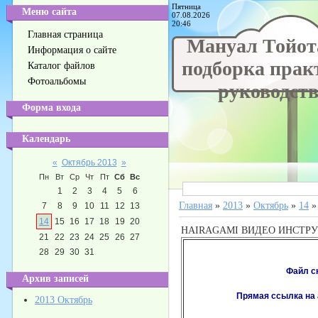
Пятница
Меню сайта
07.08.2026
20:46
Главная страница
Мануал Тойота
Информация о сайте
подборка прак
Каталог файлов
Фотоальбомы
руководств 
Форма входа
Календарь
«
Октябрь 2013
»
Пн
Вт
Ср
Чт
Пт
Сб
Вс
1
2
3
4
5
6
Главная
»
2013
»
Октябрь
»
14
»
7
8
9
10
11
12
13
14
15
16
17
18
19
20
HAIRAGAMI ВИДЕО ИНСТР
21
22
23
24
25
26
27
28
29
30
31
Файл с
Архив записей
Прямая ссылка на
2013 Октябрь