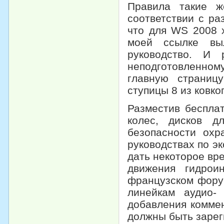
Правила такие ж
соответствии с р
что для WS 2008 
моей ссылке выл
руководство. И 
неподготовленно
главную страниц
ступицы 8 из ковко
Разместив беспла
колес, дисков 
безопасности ох
руководствах по э
дать некоторое вре
движения гидрои
французском фору
линейкам аудио-
добавления коммен
должны быть зарег