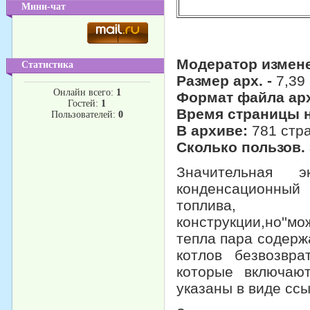
Мини-чат
Модератор измене
Статистика
Размер арх. -
7,39
Онлайн всего:
1
Формат файла арх
Гостей:
1
Время страницы н
Пользователей:
0
В архиве:
781 стр
Сколько пользов.
Значительная 
конденсационный 
топлива,
конструкции,но''м
тепла пара содерж
котлов безвозвр
которые включаю
указаны в виде ссы