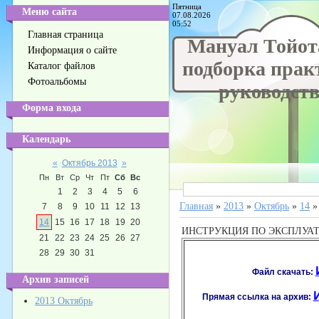
Пятница
Меню сайта
07.08.2026
05:52
Главная страница
Мануал Тойота
Информация о сайте
подборка прак
Каталог файлов
Фотоальбомы
руководств 
Форма входа
Календарь
«
Октябрь 2013
»
Пн
Вт
Ср
Чт
Пт
Сб
Вс
1
2
3
4
5
6
Главная
»
2013
»
Октябрь
»
14
»
7
8
9
10
11
12
13
14
15
16
17
18
19
20
ИНСТРУКЦИЯ ПО ЭКСПЛУА
21
22
23
24
25
26
27
28
29
30
31
Файл скачать:
Архив записей
Прямая ссылка на архив:
2013 Октябрь