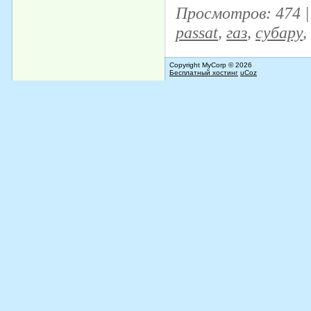
Просмотров
: 474 
passat
,
газ
,
субару
,
Copyright MyCorp © 2026
Бесплатный хостинг
uCoz